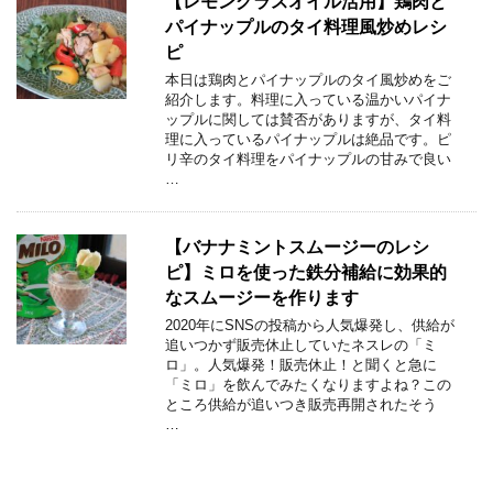
【レモングラスオイル活用】鶏肉と
パイナップルのタイ料理風炒めレシ
ピ
本日は鶏肉とパイナップルのタイ風炒めをご
紹介します。料理に入っている温かいパイナ
ップルに関しては賛否がありますが、タイ料
理に入っているパイナップルは絶品です。ピ
リ辛のタイ料理をパイナップルの甘みで良い
…
【バナナミントスムージーのレシ
ピ】ミロを使った鉄分補給に効果的
なスムージーを作ります
2020年にSNSの投稿から人気爆発し、供給が
追いつかず販売休止していたネスレの「ミ
ロ」。人気爆発！販売休止！と聞くと急に
「ミロ」を飲んでみたくなりますよね？この
ところ供給が追いつき販売再開されたそう
…