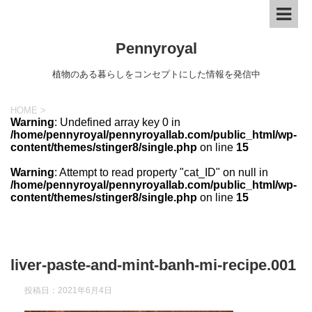
Pennyroyal
植物のある暮らしをコンセプトにした情報を発信中
HOME
>
Warning
: Undefined array key 0 in
/home/pennyroyal/pennyroyallab.com/public_html/wp-
content/themes/stinger8/single.php
on line
15
Warning
: Attempt to read property "cat_ID" on null in
/home/pennyroyal/pennyroyallab.com/public_html/wp-
content/themes/stinger8/single.php
on line
15
liver-paste-and-mint-banh-mi-recipe.001
投稿日：
2021年6月4日