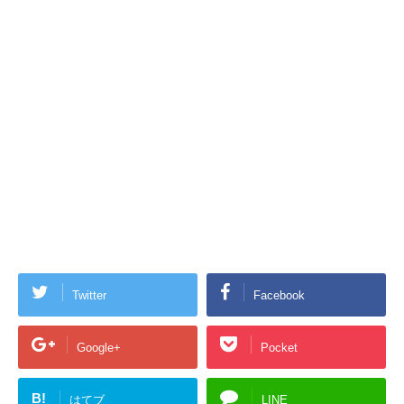
Twitter
Facebook
Google+
Pocket
B!
はてブ
LINE