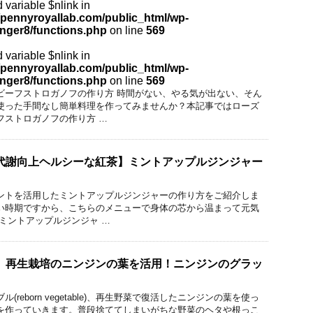
 variable $nlink in
pennyroyallab.com/public_html/wp-
inger8/functions.php
on line
569
 variable $nlink in
pennyroyallab.com/public_html/wp-
inger8/functions.php
on line
569
ビーフストロガノフの作り方 時間がない、やる気が出ない、そん
使った手間なし簡単料理を作ってみませんか？本記事ではローズ
フストロガノフの作り方 …
代謝向上ヘルシーな紅茶】ミントアップルジンジャー
ントを活用したミントアップルジンジャーの作り方をご紹介しま
い時期ですから、こちらのメニューで身体の芯から温まって元気
ミントアップルジンジャ …
】再生栽培のニンジンの葉を活用！ニンジンのグラッ
゙ル(reborn vegetable)、再生野菜で復活したニンジンの葉を使っ
を作っていきます。普段捨ててしまいがちな野菜のヘタや根っこ