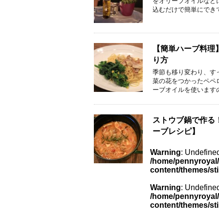
をオリーブオイルなど
込むだけで簡単にでき
【簡単ハーブ料理
り方
季節も移り変わり、す
菜の花をつかったペペ
ーブオイルを使います
ストウブ鍋で作る
ーブレシピ】
Warning
: Undefined
/home/pennyroyal/
content/themes/st
Warning
: Undefined
/home/pennyroyal/
content/themes/st