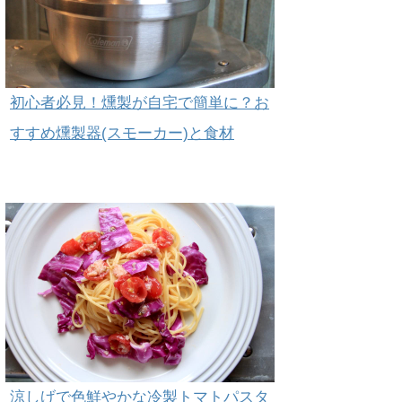
初心者必見！燻製が自宅で簡単に？お
すすめ燻製器(スモーカー)と食材
涼しげで色鮮やかな冷製トマトパスタ