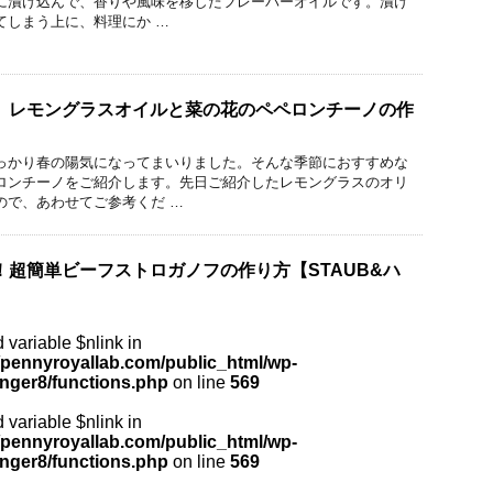
に漬け込んで、香りや風味を移したフレーバーオイルです。漬け
てしまう上に、料理にか …
】レモングラスオイルと菜の花のペペロンチーノの作
っかり春の陽気になってまいりました。そんな季節におすすめな
ロンチーノをご紹介します。先日ご紹介したレモングラスのオリ
ので、あわせてご参考くだ …
！超簡単ビーフストロガノフの作り方【STAUB&ハ
 variable $nlink in
pennyroyallab.com/public_html/wp-
inger8/functions.php
on line
569
 variable $nlink in
pennyroyallab.com/public_html/wp-
inger8/functions.php
on line
569