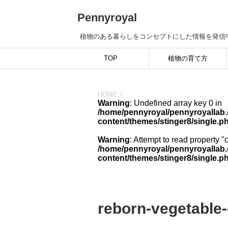
Pennyroyal
植物のある暮らしをコンセプトにした情報を発信
TOP
植物の育て方
HOME
>
Warning
: Undefined array key 0 in
/home/pennyroyal/pennyroyallab.
content/themes/stinger8/single.p
Warning
: Attempt to read property "
/home/pennyroyal/pennyroyallab.
content/themes/stinger8/single.p
reborn-vegetable-