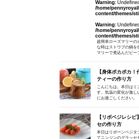
Warning
: Undefined
/home/pennyroyal/
content/themes/st
Warning
: Undefined
/home/pennyroyal/
content/themes/st
超簡単ローズマリーの
な時はストウブの鍋を
マリーで煮込んだビー
【身体ポカポカ！
ティーの作り方
こんにちは。本日はミ
す。気温の変化が激し
にお過ごしください。 
【リボベジレシピ
セの作り方
本日はリボーンベジタフ
てニンジンのグラッセ