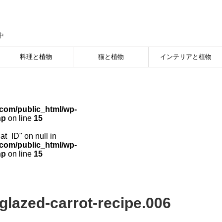
中
料理と植物
猫と植物
インテリアと植物
com/public_html/wp-
hp
on line
15
cat_ID" on null in
com/public_html/wp-
hp
on line
15
glazed-carrot-recipe.006