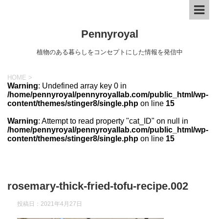
Pennyroyal
植物のある暮らしをコンセプトにした情報を発信中
HOME
>
Warning
: Undefined array key 0 in
/home/pennyroyal/pennyroyallab.com/public_html/wp-
content/themes/stinger8/single.php
on line
15
Warning
: Attempt to read property "cat_ID" on null in
/home/pennyroyal/pennyroyallab.com/public_html/wp-
content/themes/stinger8/single.php
on line
15
rosemary-thick-fried-tofu-recipe.002
投稿日：
2021年4月27日