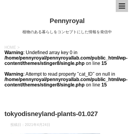
Pennyroyal
植物のある暮らしをコンセプトにした情報を発信中
HOME
>
Warning
: Undefined array key 0 in
/home/pennyroyal/pennyroyallab.com/public_html/wp-
content/themes/stinger8/single.php
on line
15
Warning
: Attempt to read property "cat_ID" on null in
/home/pennyroyal/pennyroyallab.com/public_html/wp-
content/themes/stinger8/single.php
on line
15
tokyodisneyland-plants-01.027
投稿日：
2021年4月24日