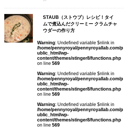
STAUB（ストウブ）レシピ！タイ
ムで煮込んだクリーミー クラムチャ
ウダーの作り方
Warning
: Undefined variable $nlink in
/home/pennyroyal/pennyroyallab.com/p
ublic_html/wp-
content/themes/stinger8/functions.php
on line
569
Warning
: Undefined variable $nlink in
/home/pennyroyal/pennyroyallab.com/p
ublic_html/wp-
content/themes/stinger8/functions.php
on line
569
Warning
: Undefined variable $nlink in
/home/pennyroyal/pennyroyallab.com/p
ublic_html/wp-
content/themes/stinger8/functions.php
on line
569