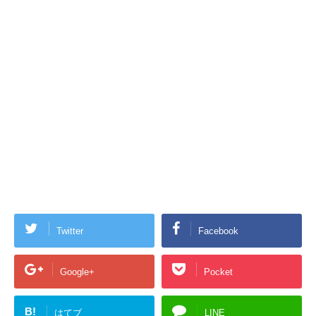
Twitter
Facebook
Google+
Pocket
B!
はてブ
LINE