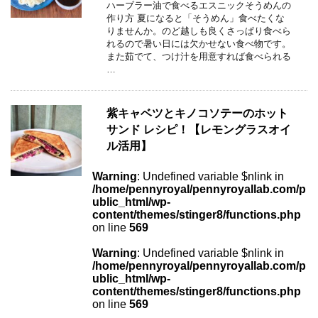
ハーブラー油で食べるエスニックそうめんの
作り方 夏になると「そうめん」食べたくな
りませんか。のど越しも良くさっぱり食べら
れるので暑い日には欠かせない食べ物です。
また茹でて、つけ汁を用意すれば食べられる
…
紫キャベツとキノコソテーのホット
サンド レシピ！【レモングラスオイ
ル活用】
Warning
: Undefined variable $nlink in
/home/pennyroyal/pennyroyallab.com/p
ublic_html/wp-
content/themes/stinger8/functions.php
on line
569
Warning
: Undefined variable $nlink in
/home/pennyroyal/pennyroyallab.com/p
ublic_html/wp-
content/themes/stinger8/functions.php
on line
569