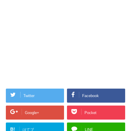
Twitter
Facebook
Google+
Pocket
B!
はてブ
LINE