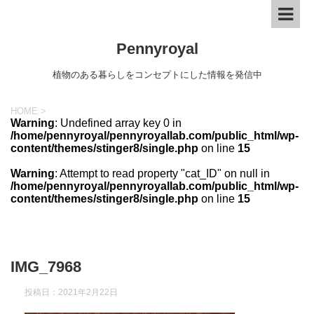
Pennyroyal
植物のある暮らしをコンセプトにした情報を発信中
HOME
>
Warning
: Undefined array key 0 in
/home/pennyroyal/pennyroyallab.com/public_html/wp-
content/themes/stinger8/single.php
on line
15
Warning
: Attempt to read property "cat_ID" on null in
/home/pennyroyal/pennyroyallab.com/public_html/wp-
content/themes/stinger8/single.php
on line
15
IMG_7968
投稿日：
2021年2月22日