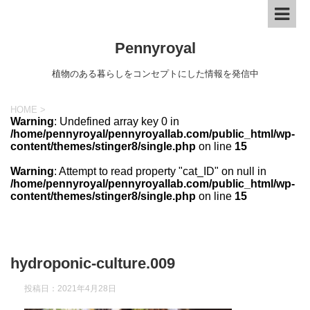
Pennyroyal
植物のある暮らしをコンセプトにした情報を発信中
HOME
>
Warning
: Undefined array key 0 in
/home/pennyroyal/pennyroyallab.com/public_html/wp-
content/themes/stinger8/single.php
on line
15
Warning
: Attempt to read property "cat_ID" on null in
/home/pennyroyal/pennyroyallab.com/public_html/wp-
content/themes/stinger8/single.php
on line
15
hydroponic-culture.009
投稿日：
2021年4月28日