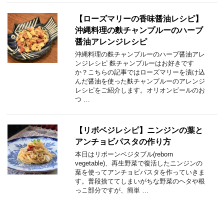
【ローズマリーの香味醤油レシピ】
沖縄料理の麩チャンプルーのハーブ
醤油アレンジレシピ
沖縄料理の麩チャンプルーのハーブ醤油アレ
ンジレシピ 麩チャンプルーはお好きです
か？こちらの記事ではローズマリーを漬け込
んだ醤油を使った麩チャンプルーのアレンジ
レシピをご紹介します。オリオンビールのお
つ …
【リボベジレシピ】ニンジンの葉と
アンチョビパスタの作り方
本日はリボーンベジタブル(reborn
vegetable)、再生野菜で復活したニンジンの
葉を使ってアンチョビパスタを作っていきま
す。普段捨ててしまいがちな野菜のヘタや根
っこ部分ですが、簡単 …