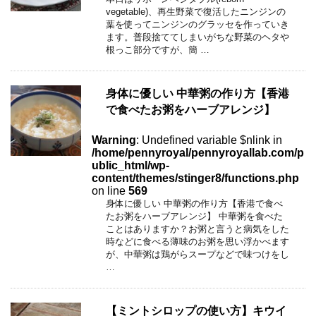
vegetable)、再生野菜で復活したニンジンの
葉を使ってニンジンのグラッセを作っていき
ます。普段捨ててしまいがちな野菜のヘタや
根っこ部分ですが、簡 …
身体に優しい 中華粥の作り方【香港
で食べたお粥をハーブアレンジ】
Warning
: Undefined variable $nlink in
/home/pennyroyal/pennyroyallab.com/p
ublic_html/wp-
content/themes/stinger8/functions.php
on line
569
身体に優しい 中華粥の作り方【香港で食べ
たお粥をハーブアレンジ】 中華粥を食べた
ことはありますか？お粥と言うと病気をした
時などに食べる薄味のお粥を思い浮かべます
が、中華粥は鶏がらスープなどで味つけをし
…
【ミントシロップの使い方】キウイ