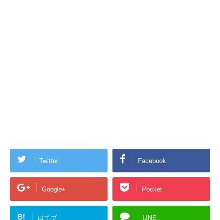
Twitter
Facebook
Google+
Pocket
B!
はてブ
LINE