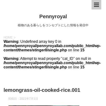
Pennyroyal
植物のある暮らしをコンセプトにした情報を発信中
HOME
>
Warning
: Undefined array key 0 in
/home/pennyroyal/pennyroyallab.com/public_html/wp-
content/themes/stinger8/single.php
on line
15
Warning
: Attempt to read property "cat_ID" on null in
/home/pennyroyal/pennyroyallab.com/public_html/wp-
content/themes/stinger8/single.php
on line
15
lemongrass-oil-cooked-rice.001
投稿日：
2021年7月1日