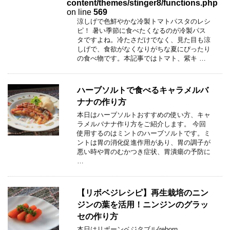
content/themes/stinger8/functions.php
on line
569
涼しげで色鮮やかな冷製トマトパスタのレシ
ピ！ 暑い季節に食べたくなるのが冷製パス
タですよね。冷たさだけでなく、見た目も涼
しげで、食欲がなくなりがちな夏にぴったり
の食べ物です。本記事ではトマト、紫キ …
ハーブソルトで食べるキャラメルバ
ナナの作り方
本日はハーブソルトおすすめの使い方、キャ
ラメルバナナ作り方をご紹介します。 今回
使用するのはミントのハーブソルトです。ミ
ントは胃の消化促進作用があり、胃の調子が
悪い時や胃のむかつき症状、胃潰瘍の予防に
…
【リボベジレシピ】再生栽培のニン
ジンの葉を活用！ニンジンのグラッ
セの作り方
本日はリボーンベジタブル(reborn