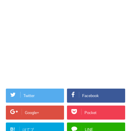
Twitter
Facebook
Google+
Pocket
B!
はてブ
LINE