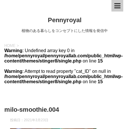
Pennyroyal
植物のある暮らしをコンセプトにした情報を発信中
HOME
>
Warning
: Undefined array key 0 in
/home/pennyroyal/pennyroyallab.com/public_html/wp-
content/themes/stinger8/single.php
on line
15
Warning
: Attempt to read property "cat_ID" on null in
/home/pennyroyal/pennyroyallab.com/public_html/wp-
content/themes/stinger8/single.php
on line
15
milo-smoothie.004
投稿日：
2021年3月23日