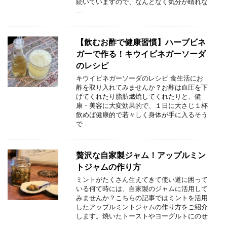
続いていますので、なんとなく気分が晴れな
…
【飲むお酢で健康習慣】ハーブビネ
ガーで作る！キウイビネガーソーダ
のレシピ
キウイビネガーソーダのレシピ 食生活にお
酢を取り入れてみませんか？お酢は血圧を下
げてくれたり脂肪燃焼してくれたりと、健
康・美容に大変効果的で、１日に大さじ１杯
飲めば健康的で若々しく身体が手に入るそう
で …
贅沢な自家製ジャム！アップルミン
トジャムの作り方
ミントがたくさん生えてきて使い道に困って
いる何て時には、自家製のジャムに活用して
みませんか？こちらの記事ではミントを活用
したアップルミントジャムの作り方をご紹介
します。焼いたトーストやヨーグルトにのせ
…