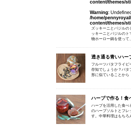
content/themes/st
Warning
: Undefined
/home/pennyroyal/
content/themes/st
ズッキーニとバジルの
ッキーニとバジルのト
物ホーロー鍋を使って
透き通る青いハー
フルーツバタフライピ
存知でしょうか？バタ
形に似ていることから
ハーブで作る！食
ハーブを活用した食べ
のハーブソルトとフレ
す。中華料理はもちろ