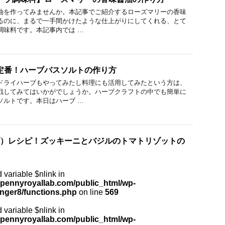
油を作ってみませんか。本記事でご紹介するローズマリーの香味
るのに、まるで一手間かけたような仕上がりにしてくれる、とて
調味料です。本記事内では …
定番！ハーブバスソルトの作り方
ドライハーブもやってみたし料理にも活用してみたという方は、
戦してみてはいかがでしょうか。ハーブクラフトの中でも簡単に
ソルトです。本日はハーブ …
ウブ）レシピ！ズッキーニとバジルのトマトリゾットの
 variable $nlink in
pennyroyallab.com/public_html/wp-
inger8/functions.php
on line
569
 variable $nlink in
pennyroyallab.com/public_html/wp-