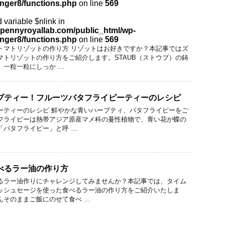
inger8/functions.php
on line
569
 variable $nlink in
pennyroyallab.com/public_html/wp-
inger8/functions.php
on line
569
トマトリゾットの作り方 リゾットはお好きですか？本記事ではズ
マトリゾットの作り方をご紹介します。STAUB（ストウブ）の鋳
、一粒一粒にしっか …
ブティー！フルーツバタフライピーティーのレシピ
ーティーのレシピ 鮮やかな青いハーブティ、バタフライピーをご
フライピーは熱帯アジア原産マメ科の蔓性植物で、青い花が蝶の
「バタフライピー」と呼 …
べるラー油の作り方
るラー油作りにチャレンジしてみませんか？本記事では、タイム
ッシュセージを使った食べるラー油の作り方をご紹介いたしま
んそのままご飯にのせて食べ …