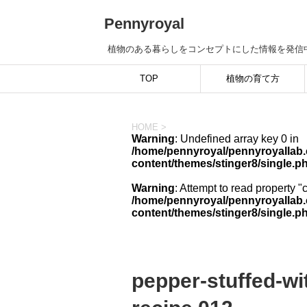
Pennyroyal
植物のある暮らしをコンセプトにした情報を発信
TOP
植物の育て方
HOME
>
Warning
: Undefined array key 0 in
/home/pennyroyal/pennyroyallab.
content/themes/stinger8/single.p
Warning
: Attempt to read property "
/home/pennyroyal/pennyroyallab.
content/themes/stinger8/single.p
pepper-stuffed-wi