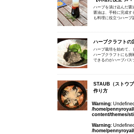
ハーブを漬け込んだ醤
醤油は、手軽に完成す
も料理に役立つハーブ
ハーブクラフトの
ハーブ栽培を始めて、
ハーブクラフトにも挑
できるのがハーブバス
STAUB（スト
作り方
Warning
: Undefined
/home/pennyroyal/
content/themes/st
Warning
: Undefined
/home/pennyroyal/