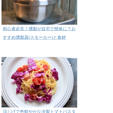
初心者必見！燻製が自宅で簡単に？お
すすめ燻製器(スモーカー)と食材
涼しげで色鮮やかな冷製トマトパスタ