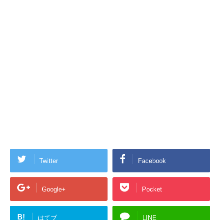
Twitter
Facebook
Google+
Pocket
B!
はてブ
LINE