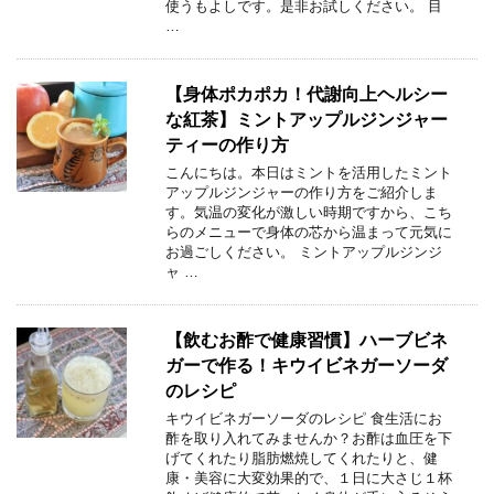
使うもよしです。是非お試しください。 目
…
【身体ポカポカ！代謝向上ヘルシー
な紅茶】ミントアップルジンジャー
ティーの作り方
こんにちは。本日はミントを活用したミント
アップルジンジャーの作り方をご紹介しま
す。気温の変化が激しい時期ですから、こち
らのメニューで身体の芯から温まって元気に
お過ごしください。 ミントアップルジンジ
ャ …
【飲むお酢で健康習慣】ハーブビネ
ガーで作る！キウイビネガーソーダ
のレシピ
キウイビネガーソーダのレシピ 食生活にお
酢を取り入れてみませんか？お酢は血圧を下
げてくれたり脂肪燃焼してくれたりと、健
康・美容に大変効果的で、１日に大さじ１杯