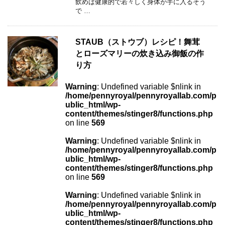
飲めば健康的で若々しく身体が手に入るそう
で …
STAUB（ストウブ）レシピ！舞茸
とローズマリーの炊き込み御飯の作
り方
Warning
: Undefined variable $nlink in
/home/pennyroyal/pennyroyallab.com/p
ublic_html/wp-
content/themes/stinger8/functions.php
on line
569
Warning
: Undefined variable $nlink in
/home/pennyroyal/pennyroyallab.com/p
ublic_html/wp-
content/themes/stinger8/functions.php
on line
569
Warning
: Undefined variable $nlink in
/home/pennyroyal/pennyroyallab.com/p
ublic_html/wp-
content/themes/stinger8/functions.php