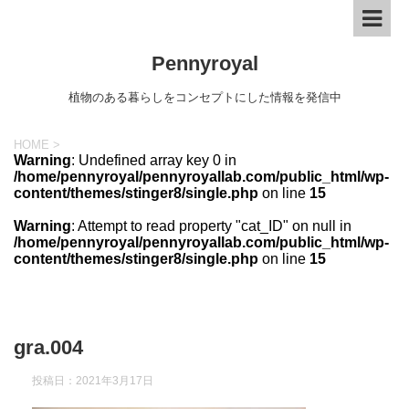
Pennyroyal
植物のある暮らしをコンセプトにした情報を発信中
HOME
>
Warning
: Undefined array key 0 in
/home/pennyroyal/pennyroyallab.com/public_html/wp-
content/themes/stinger8/single.php
on line
15
Warning
: Attempt to read property "cat_ID" on null in
/home/pennyroyal/pennyroyallab.com/public_html/wp-
content/themes/stinger8/single.php
on line
15
gra.004
投稿日：
2021年3月17日