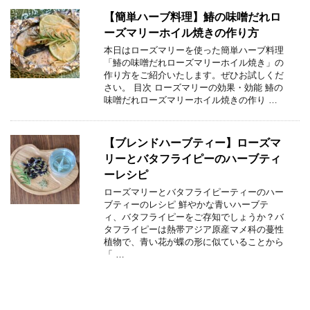
【簡単ハーブ料理】鰆の味噌だれロ
ーズマリーホイル焼きの作り方
本日はローズマリーを使った簡単ハーブ料理
「鰆の味噌だれローズマリーホイル焼き」の
作り方をご紹介いたします。ぜひお試しくだ
さい。 目次 ローズマリーの効果・効能 鰆の
味噌だれローズマリーホイル焼きの作り …
【ブレンドハーブティー】ローズマ
リーとバタフライピーのハーブティ
ーレシピ
ローズマリーとバタフライピーティーのハー
ブティーのレシピ 鮮やかな青いハーブテ
ィ、バタフライピーをご存知でしょうか？バ
タフライピーは熱帯アジア原産マメ科の蔓性
植物で、青い花が蝶の形に似ていることから
「 …