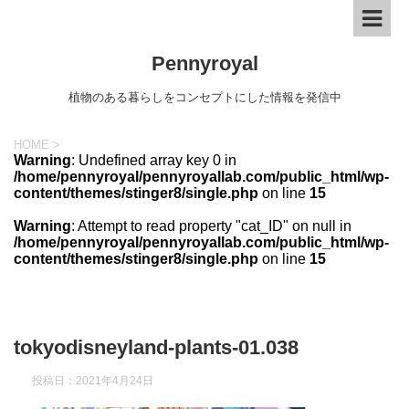
Pennyroyal
植物のある暮らしをコンセプトにした情報を発信中
HOME
>
Warning
: Undefined array key 0 in
/home/pennyroyal/pennyroyallab.com/public_html/wp-
content/themes/stinger8/single.php
on line
15
Warning
: Attempt to read property "cat_ID" on null in
/home/pennyroyal/pennyroyallab.com/public_html/wp-
content/themes/stinger8/single.php
on line
15
tokyodisneyland-plants-01.038
投稿日：
2021年4月24日