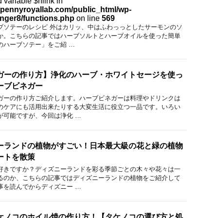
 variable $nlink in
pennyroyallab.com/public_html/wp-
inger8/functions.php
on line
569
ブソテーのレシピ 外はカリッ、中はふわっっとしたサーモンのソ
か。こちらの記事ではハーブソルトとハーブオイルを使った簡単
のハーブソテー」をご紹 …
ガーの作り方】浄化のハーブ・ホワイトセージを使っ
ーブビネガー
ガーの作り方ご紹介します。ハーブビネガーは料理やドリンクは
のケアにも活用出来たりする大変生活に役立つ一品です。いろい
が可能ですが、今回は浄化 …
ーランドの植物がすごい！日本最大級の花と緑の植物
ートを散策
好きですか？ディズニーランドを彩る季節ごとの木々や花々は一
るのか、こちらの記事ではディズニーランドの植物をご紹介して
事を読んでからディズニー …
ケノコのホイル焼の作り方！【タケノコの選び方と処