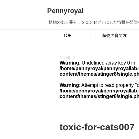
Pennyroyal
植物のある暮らしをコンセプトにした情報を発信
TOP
植物の育て方
HOME
>
Warning
: Undefined array key 0 in
/home/pennyroyal/pennyroyallab.
content/themes/stinger8/single.p
Warning
: Attempt to read property "
/home/pennyroyal/pennyroyallab.
content/themes/stinger8/single.p
toxic-for-cats007