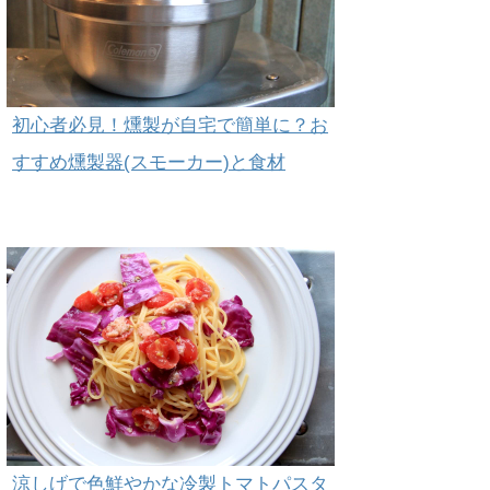
初心者必見！燻製が自宅で簡単に？お
すすめ燻製器(スモーカー)と食材
涼しげで色鮮やかな冷製トマトパスタ