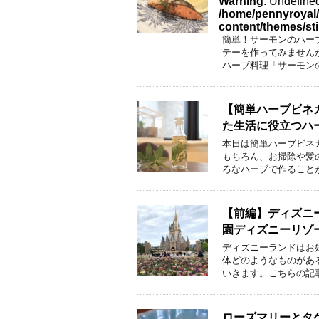
Warning
: Undefined
/home/pennyroyal/
content/themes/st
簡単！サーモンのハー
テーを作ってみません
ハーブ料理「サーモン
【簡単ハーブビネ
た生活に役立つハ
本日は簡単ハーブビネ
もちろん、お掃除や髪
ろなハーブで作ること
【前編】ディズニ
園ディズニーリゾ
ディズニーランドはお
体どのようなものがあ
いきます。こちらの記
ローズマリーとタ