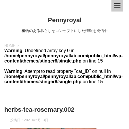
Pennyroyal
植物のある暮らしをコンセプトにした情報を発信中
HOME
>
Warning
: Undefined array key 0 in
/home/pennyroyal/pennyroyallab.com/public_html/wp-
content/themes/stinger8/single.php
on line
15
Warning
: Attempt to read property "cat_ID" on null in
/home/pennyroyal/pennyroyallab.com/public_html/wp-
content/themes/stinger8/single.php
on line
15
herbs-tea-rosemary.002
投稿日：
2021年5月13日