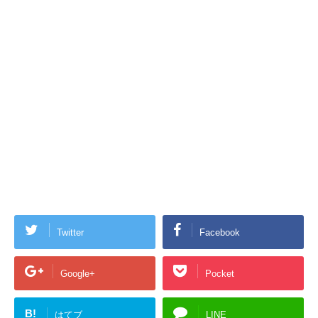
Twitter
Facebook
Google+
Pocket
B!
はてブ
LINE