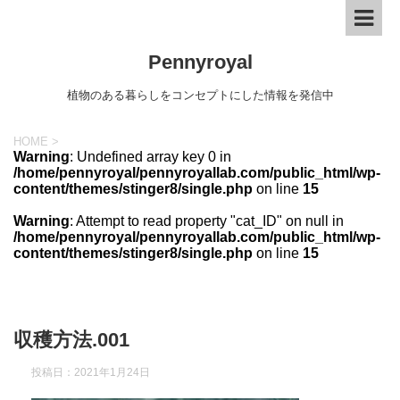
Pennyroyal
植物のある暮らしをコンセプトにした情報を発信中
HOME
>
Warning
: Undefined array key 0 in
/home/pennyroyal/pennyroyallab.com/public_html/wp-
content/themes/stinger8/single.php
on line
15
Warning
: Attempt to read property "cat_ID" on null in
/home/pennyroyal/pennyroyallab.com/public_html/wp-
content/themes/stinger8/single.php
on line
15
収穫方法.001
投稿日：
2021年1月24日