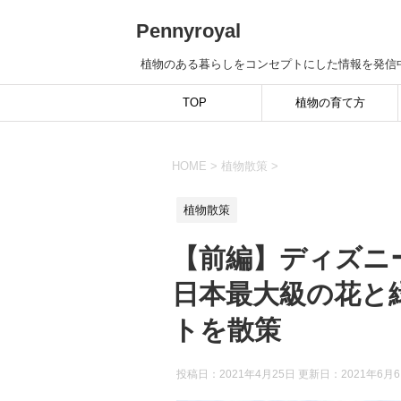
Pennyroyal
植物のある暮らしをコンセプトにした情報を発信
TOP
植物の育て方
HOME
>
植物散策
>
植物散策
【前編】ディズニ
日本最大級の花と
トを散策
投稿日：2021年4月25日 更新日：
2021年6月