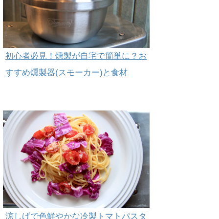
初心者必見！燻製が自宅で簡単に？お
すすめ燻製器(スモーカー)と食材
涼しげで色鮮やかな冷製トマトパスタ