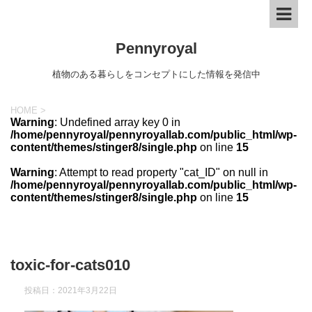
Pennyroyal
植物のある暮らしをコンセプトにした情報を発信中
HOME
>
Warning
: Undefined array key 0 in
/home/pennyroyal/pennyroyallab.com/public_html/wp-
content/themes/stinger8/single.php
on line
15
Warning
: Attempt to read property "cat_ID" on null in
/home/pennyroyal/pennyroyallab.com/public_html/wp-
content/themes/stinger8/single.php
on line
15
toxic-for-cats010
投稿日：
2021年3月22日