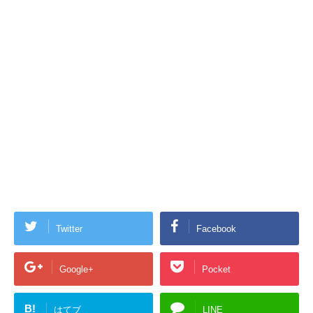
Twitter
Facebook
Google+
Pocket
B!
はてブ
LINE