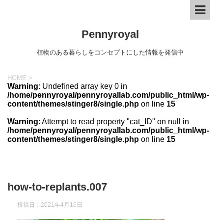
Pennyroyal
植物のある暮らしをコンセプトにした情報を発信中
HOME
>
Warning
: Undefined array key 0 in
/home/pennyroyal/pennyroyallab.com/public_html/wp-
content/themes/stinger8/single.php
on line
15
Warning
: Attempt to read property "cat_ID" on null in
/home/pennyroyal/pennyroyallab.com/public_html/wp-
content/themes/stinger8/single.php
on line
15
how-to-replants.007
投稿日：
2021年4月16日