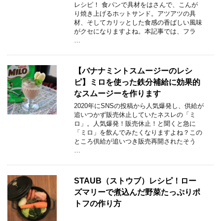
レシピ！ 食パンで具材をはさんで、こんが
り焼き上げるホットサンド。アツアツの具
材、そしてカリッとした食感の香ばしい風味
がクセになりますよね。本記事では、フラ
…
【バナナミントスムージーのレシ
ピ】ミロを使った鉄分補給に効果的
なスムージーを作ります
2020年にSNSの投稿から人気爆発し、供給が
追いつかず販売休止していたネスレの「ミ
ロ」。人気爆発！販売休止！と聞くと急に
「ミロ」を飲んでみたくなりますよね？この
ところ供給が追いつき販売再開されたそう
…
STAUB（ストウブ）レシピ！ロー
ズマリーで煮込んだ野菜たっぷりポ
トフの作り方