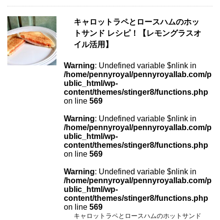
キャロットラペとロースハムのホッ
トサンド レシピ！【レモングラスオ
イル活用】
Warning
: Undefined variable $nlink in
/home/pennyroyal/pennyroyallab.com/p
ublic_html/wp-
content/themes/stinger8/functions.php
on line
569
Warning
: Undefined variable $nlink in
/home/pennyroyal/pennyroyallab.com/p
ublic_html/wp-
content/themes/stinger8/functions.php
on line
569
Warning
: Undefined variable $nlink in
/home/pennyroyal/pennyroyallab.com/p
ublic_html/wp-
content/themes/stinger8/functions.php
on line
569
キャロットラペとロースハムのホットサンド