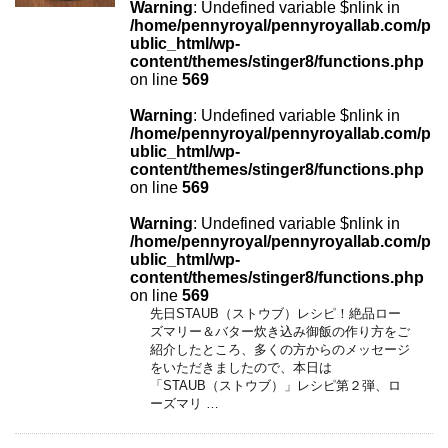
Warning
: Undefined variable $nlink in
/home/pennyroyal/pennyroyallab.com/p
ublic_html/wp-
content/themes/stinger8/functions.php
on line
569
Warning
: Undefined variable $nlink in
/home/pennyroyal/pennyroyallab.com/p
ublic_html/wp-
content/themes/stinger8/functions.php
on line
569
Warning
: Undefined variable $nlink in
/home/pennyroyal/pennyroyallab.com/p
ublic_html/wp-
content/themes/stinger8/functions.php
on line
569
先日STAUB（ストウブ）レシピ！絶品ロー
ズマリー＆バター炊き込み御飯の作り方をご
紹介したところ、多くの方からのメッセージ
をいただきましたので、本日は
「STAUB（ストウブ）」レシピ第２弾、ロ
ーズマリ …