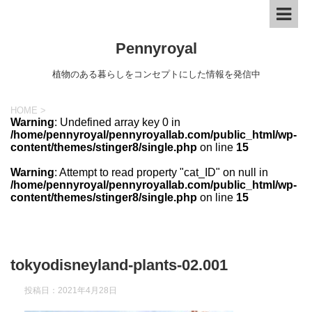
Pennyroyal
植物のある暮らしをコンセプトにした情報を発信中
HOME
>
Warning
: Undefined array key 0 in
/home/pennyroyal/pennyroyallab.com/public_html/wp-
content/themes/stinger8/single.php
on line
15
Warning
: Attempt to read property "cat_ID" on null in
/home/pennyroyal/pennyroyallab.com/public_html/wp-
content/themes/stinger8/single.php
on line
15
tokyodisneyland-plants-02.001
投稿日：
2021年4月28日