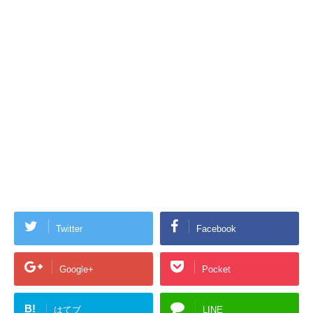
Twitter
Facebook
Google+
Pocket
B!
はてブ
LINE