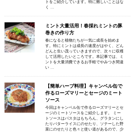
トをご紹介しています。特に難しいことはな
く …
ミント大量活用！春採れミントの豚
巻きの作り方
春になると植物たちが一気に成長を始めま
す。特にミントは成長の速度がはやく、どん
どんと生い茂っていきますので、次々に収穫
して活用したいところです。本記事では、ミ
ントを大量消費できるお手軽でやみつき間違
い …
【簡単ハーブ料理】キャンベル缶で
作るローズマリーとセージのミート
ソース
今回はキャンベル缶で作るローズマリーとセ
ージのミートソースをご紹介します。 ミー
トソースはパスタはもちろん、グラタンにし
たりバターライスにのせたり、ソテーした野
菜にのせたりと色々と使い道があるので、少
…