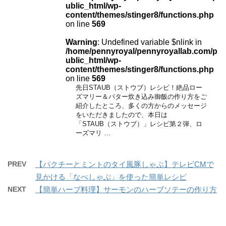
ublic_html/wp-
content/themes/stinger8/functions.php
on line
569
Warning
: Undefined variable $nlink in
/home/pennyroyal/pennyroyallab.com/p
ublic_html/wp-
content/themes/stinger8/functions.php
on line
569
先日STAUB（ストウブ）レシピ！絶品ロー
ズマリー＆バター炊き込み御飯の作り方をご
紹介したところ、多くの方からのメッセージ
をいただきましたので、本日は
「STAUB（ストウブ）」レシピ第２弾、ロ
ーズマリ …
PREV
【パクチーとミントのタイ風豚しゃぶ】テレビCMで
見かける「なべしゃぶ」を使った簡単レシピ
NEXT
【簡単ハーブ料理】サーモンのハーブソテーの作り方