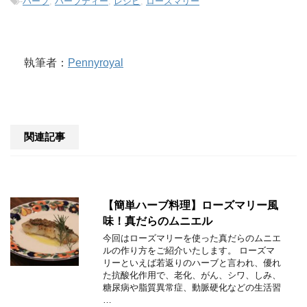
-
ハーブ
,
ハーブティー
,
レシピ
,
ローズマリー
執筆者：
Pennyroyal
関連記事
【簡単ハーブ料理】ローズマリー風
味！真だらのムニエル
今回はローズマリーを使った真だらのムニエ
ルの作り方をご紹介いたします。 ローズマ
リーといえば若返りのハーブと言われ、優れ
た抗酸化作用で、老化、がん、シワ、しみ、
糖尿病や脂質異常症、動脈硬化などの生活習
…