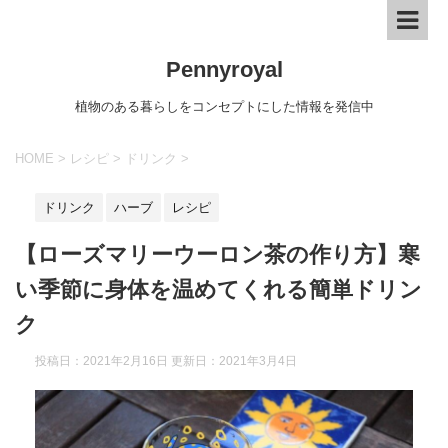
Pennyroyal
植物のある暮らしをコンセプトにした情報を発信中
HOME
>
レシピ
>
ドリンク
>
ドリンク
ハーブ
レシピ
【ローズマリーウーロン茶の作り方】寒
い季節に身体を温めてくれる簡単ドリン
ク
投稿日：2021年2月16日 更新日：
2021年3月4日