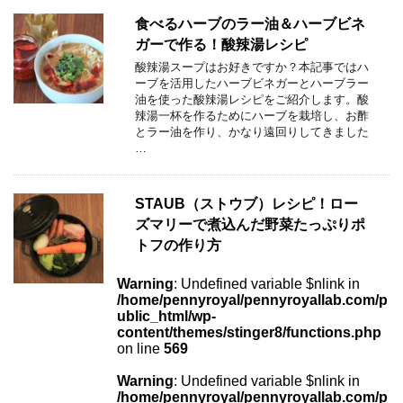
食べるハーブのラー油＆ハーブビネ
ガーで作る！酸辣湯レシピ
酸辣湯スープはお好きですか？本記事ではハ
ーブを活用したハーブビネガーとハーブラー
油を使った酸辣湯レシピをご紹介します。酸
辣湯一杯を作るためにハーブを栽培し、お酢
とラー油を作り、かなり遠回りしてきました
…
STAUB（ストウブ）レシピ！ロー
ズマリーで煮込んだ野菜たっぷりポ
トフの作り方
Warning
: Undefined variable $nlink in
/home/pennyroyal/pennyroyallab.com/p
ublic_html/wp-
content/themes/stinger8/functions.php
on line
569
Warning
: Undefined variable $nlink in
/home/pennyroyal/pennyroyallab.com/p